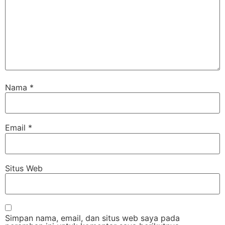
Nama
*
Email
*
Situs Web
Simpan nama, email, dan situs web saya pada