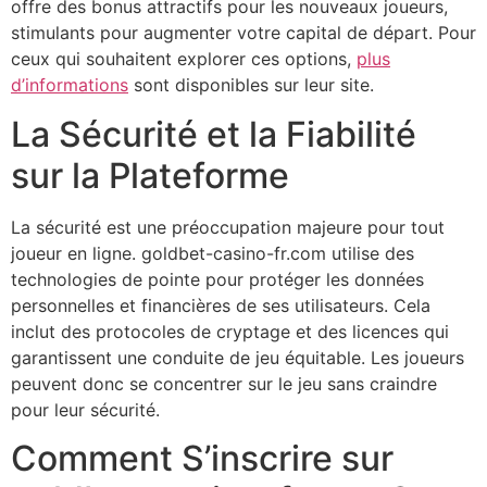
offre des bonus attractifs pour les nouveaux joueurs,
stimulants pour augmenter votre capital de départ. Pour
ceux qui souhaitent explorer ces options,
plus
d’informations
sont disponibles sur leur site.
La Sécurité et la Fiabilité
sur la Plateforme
La sécurité est une préoccupation majeure pour tout
joueur en ligne. goldbet-casino-fr.com utilise des
technologies de pointe pour protéger les données
personnelles et financières de ses utilisateurs. Cela
inclut des protocoles de cryptage et des licences qui
garantissent une conduite de jeu équitable. Les joueurs
peuvent donc se concentrer sur le jeu sans craindre
pour leur sécurité.
Comment S’inscrire sur