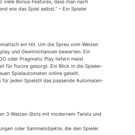
so viele Bonus-Features, dass man nach
 wie das Spiel selbst.“ – Ein Spieler
utomatisch ein Hit. Um die Spreu vom Weizen
ameplay und Gewinnchancen bewerten. Ein
GO oder Pragmatic Play liefern meist
 für Furore gesorgt. Ein Blick in die Spieler-
uen Spielautomaten online geteilt.
s für jeden Spielstil das passende Automaten-
chen 3-Walzen-Slots mit modernem Twists und
ungen oder Sammelobjekte, die den Spieler