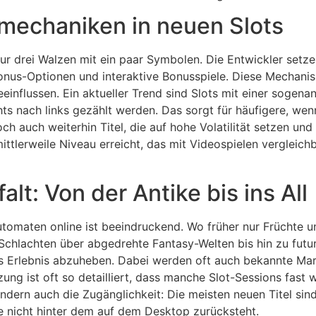
lmechaniken in neuen Slots
r drei Walzen mit ein paar Symbolen. Die Entwickler setzen
bonus-Optionen und interaktive Bonusspiele. Diese Mechani
einflussen. Ein aktueller Trend sind Slots mit einer sogena
ts nach links gezählt werden. Das sorgt für häufigere, wenn
ch auch weiterhin Titel, die auf hohe Volatilität setzen und
ittlerweile Niveau erreicht, das mit Videospielen vergleichb
lt: Von der Antike bis ins All
omaten online ist beeindruckend. Wo früher nur Früchte und
 Schlachten über abgedrehte Fantasy-Welten bis hin zu futu
les Erlebnis abzuheben. Dabei werden oft auch bekannte Mark
g ist oft so detailliert, dass manche Slot-Sessions fast wi
ondern auch die Zugänglichkeit: Die meisten neuen Titel sin
 nicht hinter dem auf dem Desktop zurücksteht.