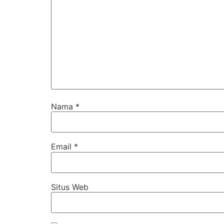
Nama
*
Email
*
Situs Web