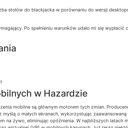
zba stołów do blackjacka w porównaniu do wersji desktopo
wymagający. Po spełnieniu warunków udało mi się wypłacić 
ania
?
bilnych w Hazardzie
dzenia mobilne są głównym motorem tych zmian. Producenci
ie z myślą o małych ekranach, wykorzystując zaawansowan
rem na żywo, eliminując opóźnienia. W najbliższych latach
oraz wirtualnej (VR) w mobilnych kasynach. Już teraz niekt