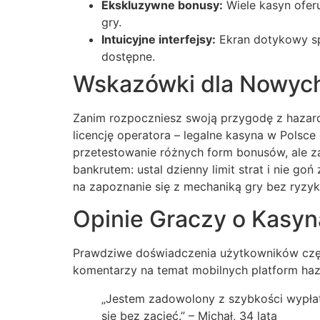
Ekskluzywne bonusy:
Wiele kasyn ofer
gry.
Intuicyjne interfejsy:
Ekran dotykowy spr
dostępne.
Wskazówki dla Nowyc
Zanim rozpoczniesz swoją przygodę z hazar
licencję operatora – legalne kasyna w Polsce
przetestowanie różnych form bonusów, ale za
bankrutem: ustal dzienny limit strat i nie g
na zapoznanie się z mechaniką gry bez ryzyka
Opinie Graczy o Kasy
Prawdziwe doświadczenia użytkowników częs
komentarzy na temat mobilnych platform ha
„Jestem zadowolony z szybkości wypłat.
się bez zacięć.” – Michał, 34 lata