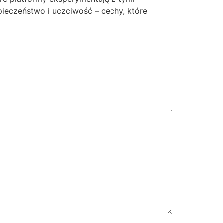
ieczeństwo i uczciwość – cechy, które