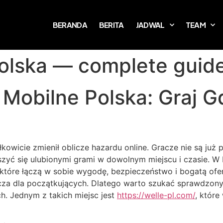
BERANDA
BERITA
JADWAL
TEAM
olska — complete guid
Mobilne Polska: Graj G
kowicie zmienił oblicze hazardu online. Gracze nie są już
szyć się ulubionymi grami w dowolnym miejscu i czasie. W 
, które łączą w sobie wygodę, bezpieczeństwo i bogatą of
a dla początkujących. Dlatego warto szukać sprawdzonyc
. Jednym z takich miejsc jest
https://welle-pl.com/
, które