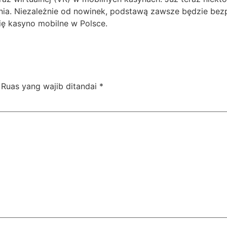
nia. Niezależnie od nowinek, podstawą zawsze będzie bezp
ę kasyno mobilne w Polsce.
Ruas yang wajib ditandai
*