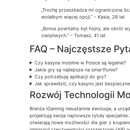
„Trochę przeszkadza mi ograniczona lic
wolałbym więcej opcji.” – Kasia, 28 lat
„Bonus powitalny był hojny, ale obrót 
cierpliwych.” – Tomasz, 41 lat
FAQ – Najczęstsze Pyt
Czy kasyna mobilne w Polsce są legalne?
Jakie gry są najlepsze na smartfonie?
Czy potrzebuję aplikacji do gry?
Jak sprawdzić, czy kasyno jest bezpieczne
Rozwój Technologii Mo
Branża iGaming nieustannie ewoluuje, a urzą
projektują swoje najnowsze tytuły specjaln
otwierają nowe możliwości dla gier z krupie
integracji rzeczywistości rozszerzonej (AR) 