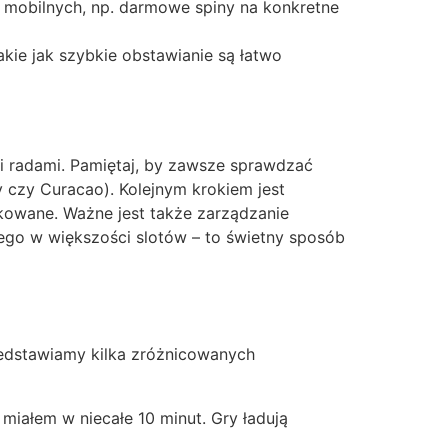
 mobilnych, np. darmowe spiny na konkretne
akie jak szybkie obstawianie są łatwo
 radami. Pamiętaj, by zawsze sprawdzać
y czy Curacao). Kolejnym krokiem jest
ikowane. Ważne jest także zarządzanie
pnego w większości slotów – to świetny sposób
edstawiamy kilka zróżnicowanych
miałem w niecałe 10 minut. Gry ładują