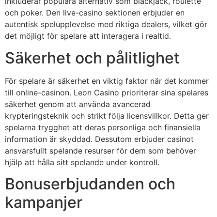
inkluderar populära alternativ som blackjack, roulette
och poker. Den live-casino sektionen erbjuder en
autentisk spelupplevelse med riktiga dealers, vilket gör
det möjligt för spelare att interagera i realtid.
Säkerhet och pålitlighet
För spelare är säkerhet en viktig faktor när det kommer
till online-casinon. Leon Casino prioriterar sina spelares
säkerhet genom att använda avancerad
krypteringsteknik och strikt följa licensvillkor. Detta ger
spelarna trygghet att deras personliga och finansiella
information är skyddad. Dessutom erbjuder casinot
ansvarsfullt spelande resurser för dem som behöver
hjälp att hålla sitt spelande under kontroll.
Bonuserbjudanden och
kampanjer