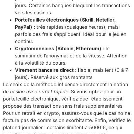
jours. Certaines banques bloquent les transactions
vers les casinos.
Portefeuilles électroniques (Skrill, Neteller,
PayPal)
: très rapides (quelques heures), mais
parfois des frais s’appliquent. Idéal pour le jeu en
continu.
Cryptomonnaies (Bitcoin, Ethereum)
: le
summum de l’anonymat et de la vitesse. Attention
à la volatilité du cours.
Virement bancaire direct
: fiable, mais lent (3 à 7
jours). Réservé aux gros montants.
Le choix de la méthode influence directement la notion
de
casino avec retrait rapide
. Si vous optez pour un
portefeuille électronique, vérifiez que l’établissement
propose des transactions sans frais supplémentaires.
Pour un retrait en crypto, assurez-vous que le casino ne
facture pas de commission exorbitante. Enfin, vérifiez le
plafond journalier : certains limitent à 5000 €, ce qui