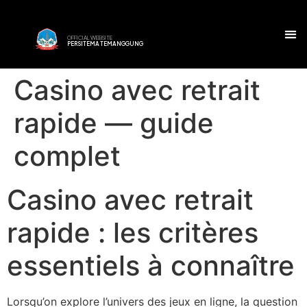
OFFICIAL WEBSITE
PERSITEMA TEMANGGUNG
Casino avec retrait
rapide — guide
complet
Casino avec retrait
rapide : les critères
essentiels à connaître
Lorsqu’on explore l’univers des jeux en ligne, la question