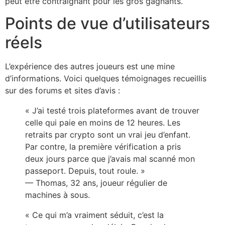
peut être contraignant pour les gros gagnants.
Points de vue d’utilisateurs
réels
L’expérience des autres joueurs est une mine
d’informations. Voici quelques témoignages recueillis
sur des forums et sites d’avis :
« J’ai testé trois plateformes avant de trouver
celle qui paie en moins de 12 heures. Les
retraits par crypto sont un vrai jeu d’enfant.
Par contre, la première vérification a pris
deux jours parce que j’avais mal scanné mon
passeport. Depuis, tout roule. »
— Thomas, 32 ans, joueur régulier de
machines à sous.
« Ce qui m’a vraiment séduit, c’est la