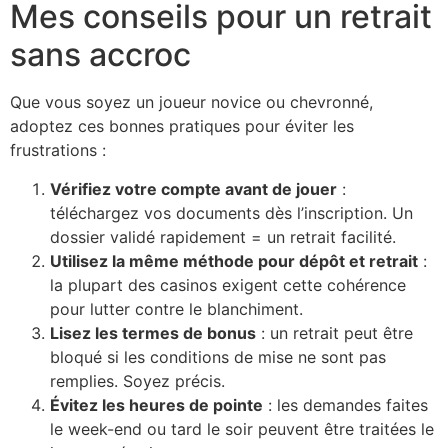
Mes conseils pour un retrait
sans accroc
Que vous soyez un joueur novice ou chevronné,
adoptez ces bonnes pratiques pour éviter les
frustrations :
Vérifiez votre compte avant de jouer
:
téléchargez vos documents dès l’inscription. Un
dossier validé rapidement = un retrait facilité.
Utilisez la même méthode pour dépôt et retrait
:
la plupart des casinos exigent cette cohérence
pour lutter contre le blanchiment.
Lisez les termes de bonus
: un retrait peut être
bloqué si les conditions de mise ne sont pas
remplies. Soyez précis.
Évitez les heures de pointe
: les demandes faites
le week-end ou tard le soir peuvent être traitées le