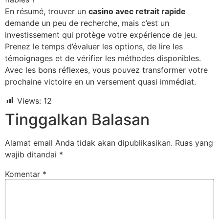
En résumé, trouver un
casino avec retrait rapide
demande un peu de recherche, mais c’est un
investissement qui protège votre expérience de jeu.
Prenez le temps d’évaluer les options, de lire les
témoignages et de vérifier les méthodes disponibles.
Avec les bons réflexes, vous pouvez transformer votre
prochaine victoire en un versement quasi immédiat.
Views:
12
Tinggalkan Balasan
Alamat email Anda tidak akan dipublikasikan.
Ruas yang
wajib ditandai
*
Komentar
*