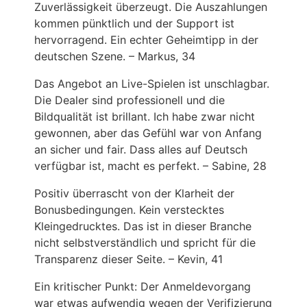
Zuverlässigkeit überzeugt. Die Auszahlungen
kommen pünktlich und der Support ist
hervorragend. Ein echter Geheimtipp in der
deutschen Szene. – Markus, 34
Das Angebot an Live-Spielen ist unschlagbar.
Die Dealer sind professionell und die
Bildqualität ist brillant. Ich habe zwar nicht
gewonnen, aber das Gefühl war von Anfang
an sicher und fair. Dass alles auf Deutsch
verfügbar ist, macht es perfekt. – Sabine, 28
Positiv überrascht von der Klarheit der
Bonusbedingungen. Kein verstecktes
Kleingedrucktes. Das ist in dieser Branche
nicht selbstverständlich und spricht für die
Transparenz dieser Seite. – Kevin, 41
Ein kritischer Punkt: Der Anmeldevorgang
war etwas aufwendig wegen der Verifizierung