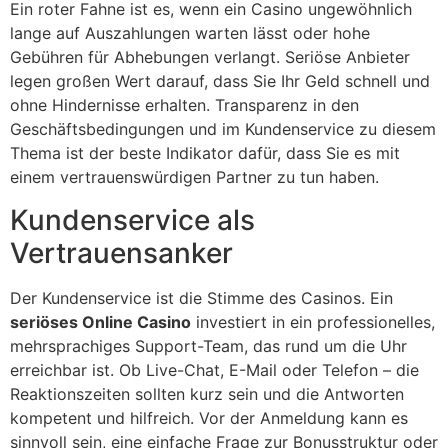
Ein roter Fahne ist es, wenn ein Casino ungewöhnlich
lange auf Auszahlungen warten lässt oder hohe
Gebühren für Abhebungen verlangt. Seriöse Anbieter
legen großen Wert darauf, dass Sie Ihr Geld schnell und
ohne Hindernisse erhalten. Transparenz in den
Geschäftsbedingungen und im Kundenservice zu diesem
Thema ist der beste Indikator dafür, dass Sie es mit
einem vertrauenswürdigen Partner zu tun haben.
Kundenservice als
Vertrauensanker
Der Kundenservice ist die Stimme des Casinos. Ein
seriöses Online Casino
investiert in ein professionelles,
mehrsprachiges Support-Team, das rund um die Uhr
erreichbar ist. Ob Live-Chat, E-Mail oder Telefon – die
Reaktionszeiten sollten kurz sein und die Antworten
kompetent und hilfreich. Vor der Anmeldung kann es
sinnvoll sein, eine einfache Frage zur Bonusstruktur oder