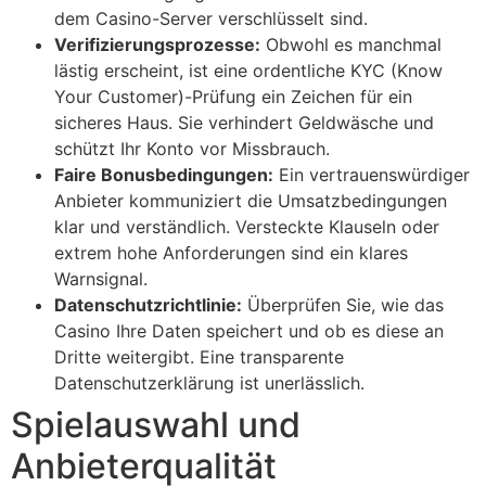
dem Casino-Server verschlüsselt sind.
Verifizierungsprozesse:
Obwohl es manchmal
lästig erscheint, ist eine ordentliche KYC (Know
Your Customer)-Prüfung ein Zeichen für ein
sicheres Haus. Sie verhindert Geldwäsche und
schützt Ihr Konto vor Missbrauch.
Faire Bonusbedingungen:
Ein vertrauenswürdiger
Anbieter kommuniziert die Umsatzbedingungen
klar und verständlich. Versteckte Klauseln oder
extrem hohe Anforderungen sind ein klares
Warnsignal.
Datenschutzrichtlinie:
Überprüfen Sie, wie das
Casino Ihre Daten speichert und ob es diese an
Dritte weitergibt. Eine transparente
Datenschutzerklärung ist unerlässlich.
Spielauswahl und
Anbieterqualität