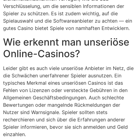
Verschlüsselung, um die sensiblen Informationen der
Spieler zu schützen. Es ist zudem wichtig, auf die
Spielauswahl und die Softwareanbieter zu achten — ein
gutes Casino bietet Spiele von namhaften Entwicklern.
Wie erkennt man unseriöse
Online-Casinos?
Leider gibt es auch viele unseriöse Anbieter im Netz, die
die Schwächen unerfahrener Spieler ausnutzen. Ein
typisches Merkmal eines unseriösen Casinos ist das
Fehlen von Lizenzen oder versteckte Gebühren in den
Allgemeinen Geschäftsbedingungen. Auch schlechte
Bewertungen oder mangelnde Rückmeldungen der
Nutzer sind Warnsignale. Spieler sollten stets
recherchieren und sich über die Erfahrungen anderer
Spieler informieren, bevor sie sich anmelden und Geld
einzahlen.