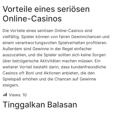
Vorteile eines seriösen
Online-Casinos
Die Vorteile eines seriösen Online-Casinos sind
vielfältig. Spieler können von fairen Gewinnchancen und
einem verantwortungsvollen Spielverhalten profitieren.
Außerdem sind Gewinne in der Regel einfacher
auszuzahlen, und die Spieler sollten sich keine Sorgen
über betrügerische Aktivitäten machen müssen. Ein
weiterer Vorteil besteht darin, dass kundenfreundliche
Casinos oft Boni und Aktionen anbieten, die den
Spielspaß erhöhen und die Chancen auf Gewinne
steigern.
Views:
10
Tinggalkan Balasan