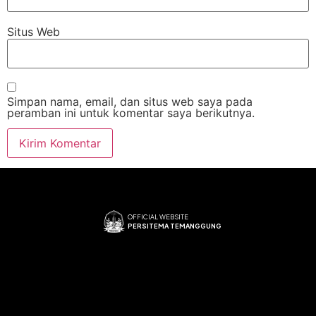
Situs Web
Simpan nama, email, dan situs web saya pada
peramban ini untuk komentar saya berikutnya.
OFFICIAL WEBSITE
PERSITEMA TEMANGGUNG