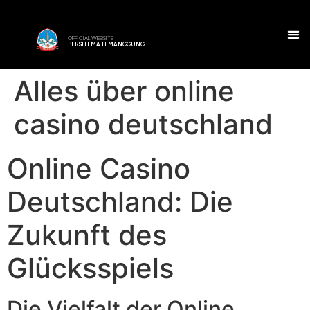
OFFICIAL WEBSITE
PERSITEMA TEMANGGUNG
Alles über online
casino deutschland
Online Casino
Deutschland: Die
Zukunft des
Glücksspiels
Die Vielfalt der Online