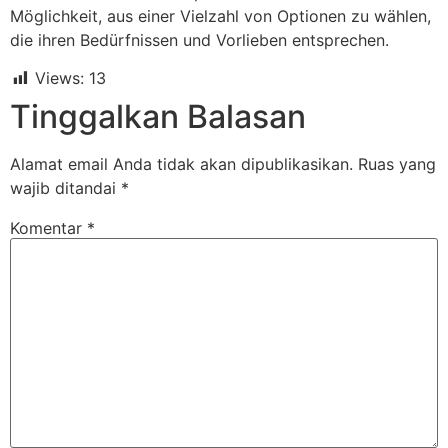
Möglichkeit, aus einer Vielzahl von Optionen zu wählen,
die ihren Bedürfnissen und Vorlieben entsprechen.
Views:
13
Tinggalkan Balasan
Alamat email Anda tidak akan dipublikasikan.
Ruas yang
wajib ditandai
*
Komentar
*