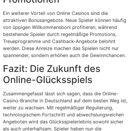
Ein weiterer Vorteil von Online Casinos sind die
attraktiven Bonusangebote. Neue Spieler können häufig
von üppigen Willkommensboni profitieren, während
bestehende Spieler durch regelmäßige Promotions,
Treueprogramme und Cashback-Angebote belohnt
werden. Diese Anreize machen das Spielen nicht nur
spannender, sondern erhöhen auch die Gewinnchancen.
Fazit: Die Zukunft des
Online-Glücksspiels
Zusammengefasst lässt sich sagen, dass die Online-
Casino-Branche in Deutschland auf dem besten Weg ist,
weiter zu wachsen. Mit regelmäßiger Regulierung,
technologischem Fortschritt und abwechslungsreichen
Angeboten wird das Glücksspielerlebnis sowohl sicher
als auch unterhaltsam. Spieler haben nun die