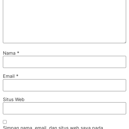
Nama
*
Email
*
Situs Web
Simpan nama, email, dan situs web saya pada