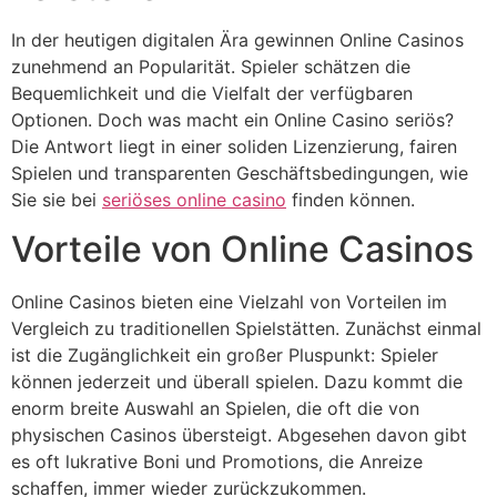
In der heutigen digitalen Ära gewinnen Online Casinos
zunehmend an Popularität. Spieler schätzen die
Bequemlichkeit und die Vielfalt der verfügbaren
Optionen. Doch was macht ein Online Casino seriös?
Die Antwort liegt in einer soliden Lizenzierung, fairen
Spielen und transparenten Geschäftsbedingungen, wie
Sie sie bei
seriöses online casino
finden können.
Vorteile von Online Casinos
Online Casinos bieten eine Vielzahl von Vorteilen im
Vergleich zu traditionellen Spielstätten. Zunächst einmal
ist die Zugänglichkeit ein großer Pluspunkt: Spieler
können jederzeit und überall spielen. Dazu kommt die
enorm breite Auswahl an Spielen, die oft die von
physischen Casinos übersteigt. Abgesehen davon gibt
es oft lukrative Boni und Promotions, die Anreize
schaffen, immer wieder zurückzukommen.