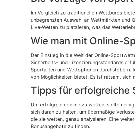
Im Vergleich zu traditionellen Wettbüros bie
unbegrenzten Auswahl an Wettmärkten und Quo
Live-Wetten zu platzieren, was das Wetterlebn
Wie man mit Online-Sp
Der Einstieg in die Welt der Online-Sportwette
Sicherheits- und Lizenzierungsstandards erf
Sportarten und Wettoptionen durchstöbern. In
von Möglichkeiten bietet. Es ist ratsam, sic
Tipps für erfolgreiche
Um erfolgreich online zu wetten, sollten ein
sich daran zu halten, um übermäßige Verluste
die sie wetten, genau analysieren. Eine weit
Bonusangebote zu finden.