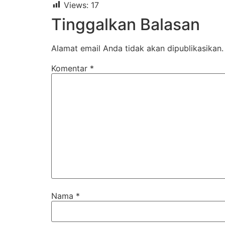
Views:
17
Tinggalkan Balasan
Alamat email Anda tidak akan dipublikasikan.
Komentar
*
Nama
*