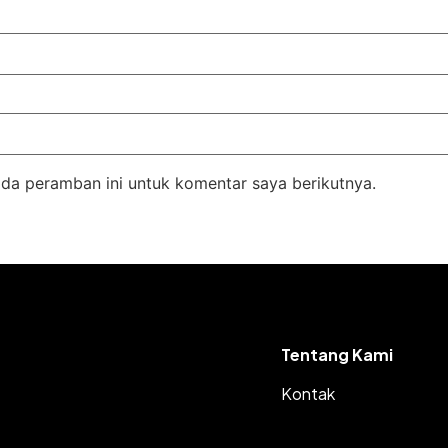
da peramban ini untuk komentar saya berikutnya.
Tentang Kami
Kontak