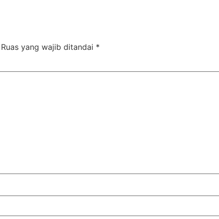
Ruas yang wajib ditandai
*