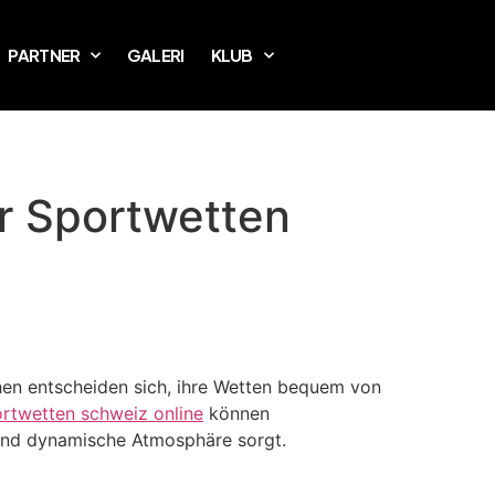
PARTNER
GALERI
KLUB
er Sportwetten
hen entscheiden sich, ihre Wetten bequem von
rtwetten schweiz online
können
 und dynamische Atmosphäre sorgt.