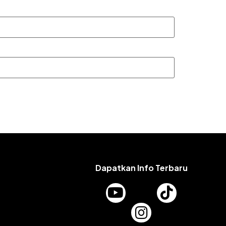
Dapatkan Info Terbaru