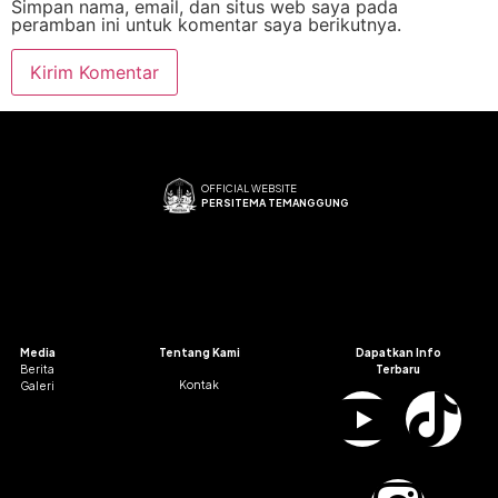
Simpan nama, email, dan situs web saya pada
peramban ini untuk komentar saya berikutnya.
OFFICIAL WEBSITE
PERSITEMA TEMANGGUNG
Media
Tentang Kami
Dapatkan Info
Berita
Terbaru
Kontak
Galeri