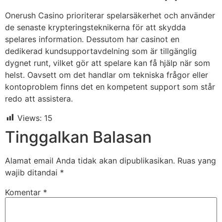
Onerush Casino prioriterar spelarsäkerhet och använder
de senaste krypteringsteknikerna för att skydda
spelares information. Dessutom har casinot en
dedikerad kundsupportavdelning som är tillgänglig
dygnet runt, vilket gör att spelare kan få hjälp när som
helst. Oavsett om det handlar om tekniska frågor eller
kontoproblem finns det en kompetent support som står
redo att assistera.
Views:
15
Tinggalkan Balasan
Alamat email Anda tidak akan dipublikasikan.
Ruas yang
wajib ditandai
*
Komentar
*