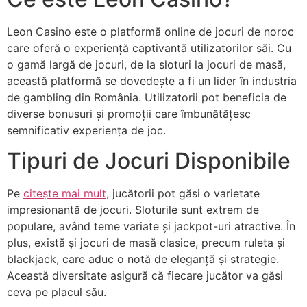
Leon Casino este o platformă online de jocuri de noroc
care oferă o experiență captivantă utilizatorilor săi. Cu
o gamă largă de jocuri, de la sloturi la jocuri de masă,
această platformă se dovedește a fi un lider în industria
de gambling din România. Utilizatorii pot beneficia de
diverse bonusuri și promoții care îmbunătățesc
semnificativ experiența de joc.
Tipuri de Jocuri Disponibile
Pe
citește mai mult
, jucătorii pot găsi o varietate
impresionantă de jocuri. Sloturile sunt extrem de
populare, având teme variate și jackpot-uri atractive. În
plus, există și jocuri de masă clasice, precum ruleta și
blackjack, care aduc o notă de eleganță și strategie.
Această diversitate asigură că fiecare jucător va găsi
ceva pe placul său.