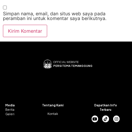
Simpan nama, email, dan situs web saya pada
peramban ini untuk komentar saya berikutnya.
OFFICIAL WEBSITE
PERSITEMA TEMANGGUNG
Media
Tentang Kami
Dapatkan Info
Berita
Terbaru
Kontak
Galeri