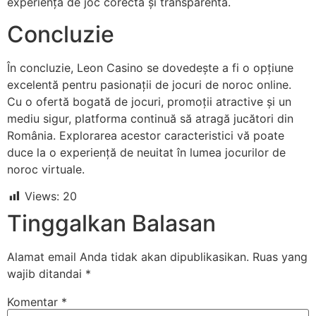
experiență de joc corectă și transparentă.
Concluzie
În concluzie, Leon Casino se dovedește a fi o opțiune
excelentă pentru pasionații de jocuri de noroc online.
Cu o ofertă bogată de jocuri, promoții atractive și un
mediu sigur, platforma continuă să atragă jucători din
România. Explorarea acestor caracteristici vă poate
duce la o experiență de neuitat în lumea jocurilor de
noroc virtuale.
Views:
20
Tinggalkan Balasan
Alamat email Anda tidak akan dipublikasikan.
Ruas yang
wajib ditandai
*
Komentar
*