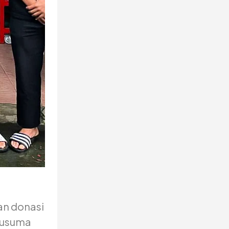
an donasi
 Kusuma