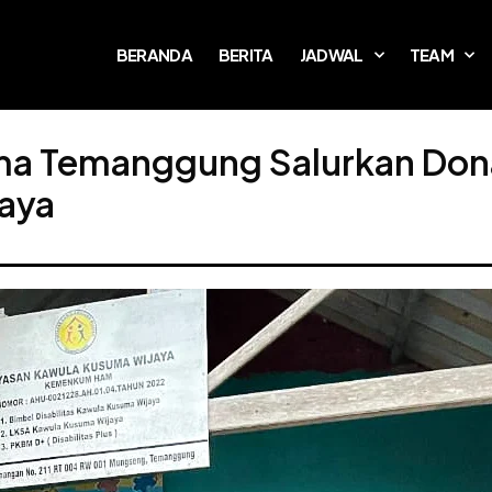
BERANDA
BERITA
JADWAL
TEAM
ema Temanggung Salurkan Don
aya