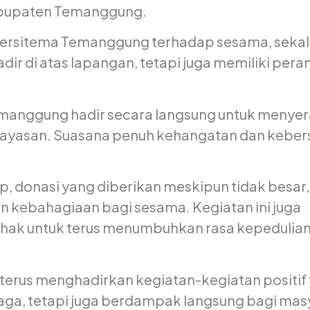
Kabupaten Temanggung.
Persitema Temanggung terhadap sesama, sekal
r di atas lapangan, tetapi juga memiliki peran 
Temanggung hadir secara langsung untuk menye
 yayasan. Suasana penuh kehangatan dan kebe
donasi yang diberikan meskipun tidak besar,
 kebahagiaan bagi sesama. Kegiatan ini juga
hak untuk terus menumbuhkan rasa kepedulian
erus menghadirkan kegiatan-kegiatan positif
hraga, tetapi juga berdampak langsung bagi ma