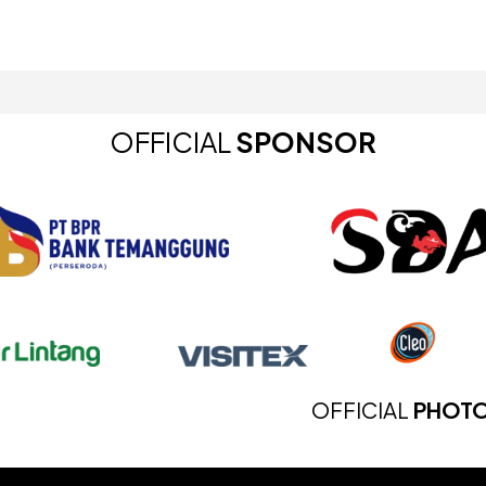
OFFICIAL
SPONSOR
OFFICIAL
PHOTO