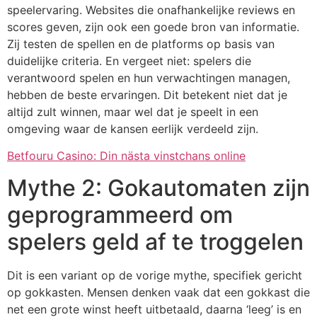
speelervaring. Websites die onafhankelijke reviews en
scores geven, zijn ook een goede bron van informatie.
Zij testen de spellen en de platforms op basis van
duidelijke criteria. En vergeet niet: spelers die
verantwoord spelen en hun verwachtingen managen,
hebben de beste ervaringen. Dit betekent niet dat je
altijd zult winnen, maar wel dat je speelt in een
omgeving waar de kansen eerlijk verdeeld zijn.
Betfouru Casino: Din nästa vinstchans online
Mythe 2: Gokautomaten zijn
geprogrammeerd om
spelers geld af te troggelen
Dit is een variant op de vorige mythe, specifiek gericht
op gokkasten. Mensen denken vaak dat een gokkast die
net een grote winst heeft uitbetaald, daarna ‘leeg’ is en