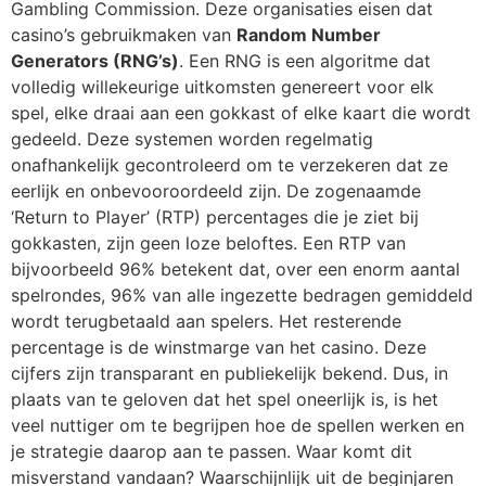
Gambling Commission. Deze organisaties eisen dat
casino’s gebruikmaken van
Random Number
Generators (RNG’s)
. Een RNG is een algoritme dat
volledig willekeurige uitkomsten genereert voor elk
spel, elke draai aan een gokkast of elke kaart die wordt
gedeeld. Deze systemen worden regelmatig
onafhankelijk gecontroleerd om te verzekeren dat ze
eerlijk en onbevooroordeeld zijn. De zogenaamde
‘Return to Player’ (RTP) percentages die je ziet bij
gokkasten, zijn geen loze beloftes. Een RTP van
bijvoorbeeld 96% betekent dat, over een enorm aantal
spelrondes, 96% van alle ingezette bedragen gemiddeld
wordt terugbetaald aan spelers. Het resterende
percentage is de winstmarge van het casino. Deze
cijfers zijn transparant en publiekelijk bekend. Dus, in
plaats van te geloven dat het spel oneerlijk is, is het
veel nuttiger om te begrijpen hoe de spellen werken en
je strategie daarop aan te passen. Waar komt dit
misverstand vandaan? Waarschijnlijk uit de beginjaren