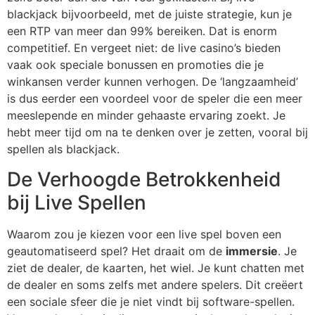
blackjack bijvoorbeeld, met de juiste strategie, kun je
een RTP van meer dan 99% bereiken. Dat is enorm
competitief. En vergeet niet: de live casino’s bieden
vaak ook speciale bonussen en promoties die je
winkansen verder kunnen verhogen. De ‘langzaamheid’
is dus eerder een voordeel voor de speler die een meer
meeslepende en minder gehaaste ervaring zoekt. Je
hebt meer tijd om na te denken over je zetten, vooral bij
spellen als blackjack.
De Verhoogde Betrokkenheid
bij Live Spellen
Waarom zou je kiezen voor een live spel boven een
geautomatiseerd spel? Het draait om de
immersie
. Je
ziet de dealer, de kaarten, het wiel. Je kunt chatten met
de dealer en soms zelfs met andere spelers. Dit creëert
een sociale sfeer die je niet vindt bij software-spellen.