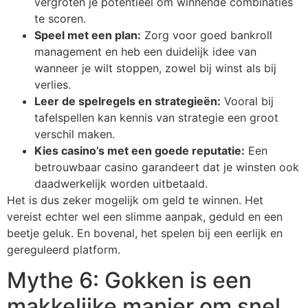
vergroten je potentieel om winnende combinaties
te scoren.
Speel met een plan:
Zorg voor goed bankroll
management en heb een duidelijk idee van
wanneer je wilt stoppen, zowel bij winst als bij
verlies.
Leer de spelregels en strategieën:
Vooral bij
tafelspellen kan kennis van strategie een groot
verschil maken.
Kies casino’s met een goede reputatie:
Een
betrouwbaar casino garandeert dat je winsten ook
daadwerkelijk worden uitbetaald.
Het is dus zeker mogelijk om geld te winnen. Het
vereist echter wel een slimme aanpak, geduld en een
beetje geluk. En bovenal, het spelen bij een eerlijk en
gereguleerd platform.
Mythe 6: Gokken is een
makkelijke manier om snel