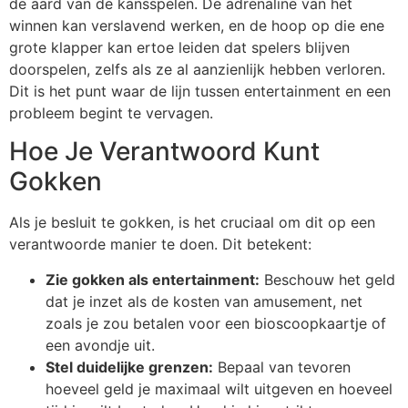
de aard van de kansspelen. De adrenaline van het
winnen kan verslavend werken, en de hoop op die ene
grote klapper kan ertoe leiden dat spelers blijven
doorspelen, zelfs als ze al aanzienlijk hebben verloren.
Dit is het punt waar de lijn tussen entertainment en een
probleem begint te vervagen.
Hoe Je Verantwoord Kunt
Gokken
Als je besluit te gokken, is het cruciaal om dit op een
verantwoorde manier te doen. Dit betekent:
Zie gokken als entertainment:
Beschouw het geld
dat je inzet als de kosten van amusement, net
zoals je zou betalen voor een bioscoopkaartje of
een avondje uit.
Stel duidelijke grenzen:
Bepaal van tevoren
hoeveel geld je maximaal wilt uitgeven en hoeveel